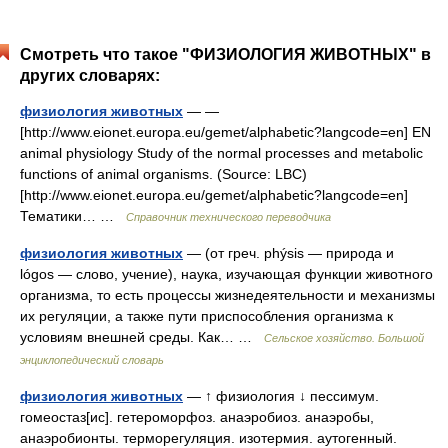
Смотреть что такое "ФИЗИОЛОГИЯ ЖИВОТНЫХ" в
других словарях:
физиология животных
— —
[http://www.eionet.europa.eu/gemet/alphabetic?langcode=en] EN
animal physiology Study of the normal processes and metabolic
functions of animal organisms. (Source: LBC)
[http://www.eionet.europa.eu/gemet/alphabetic?langcode=en]
Тематики… …
Справочник технического переводчика
физиология животных
— (от греч. phýsis — природа и
lógos — слово, учение), наука, изучающая функции животного
организма, то есть процессы жизнедеятельности и механизмы
их регуляции, а также пути приспособления организма к
условиям внешней среды. Как… …
Сельское хозяйство. Большой
энциклопедический словарь
физиология животных
— ↑ физиология ↓ пессимум.
гомеостаз[ис]. гетероморфоз. анаэробиоз. анаэробы,
анаэробионты. терморегуляция. изотермия. аутогенный.