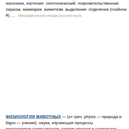
изоосмия, изотония. гипотонический. покровительственная
окраска. мимекрия. миметизм. выделение. отделение (гнойное
#) …
Идеографический словарь русского языка
ФИЗИОЛОГИЯ ЖИВОТНЫХ
— (от греч. phýsis — природа и
lógos — учение), наука, изучающая процессы
жизнедеятельности органов, систем органов и целостного