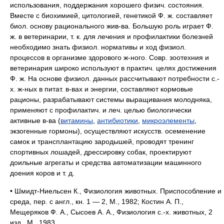
использования, поддержания хорошего физич. состояния.
Вместе с биохимией, цитологией, генетикой Ф. ж. составляет
биол. основу рационального жив-ва. Большую роль играет Ф.
ж. в ветеринарии, т. к. для лечения и профилактики болезней
необходимо знать физиол. нормативы и ход физиол.
процессов в организме здорового ж-ного. Совр. зоотехния и
ветеринария широко используют в практич. целях достижения
Ф. ж. На основе физиол. данных рассчитывают потребности с.-
х. ж-ных в питат. в-вах и энергии, составляют кормовые
рационы, разрабатывают системы выращивания молодняка,
применяют с профилактич. и леч. целью биологически
активные в-ва (
витамины
,
антибиотики
,
микроэлементы
,
экзогенные гормоны), осуществляют искусств. осеменение
самок и трансплантацию зародышей, проводят тренинг
спортивных лошадей, дрессировку собак, проектируют
доильные агрегаты и средства автоматизации машинного
доения коров и т. д.
• Шмидт-Ниельсен К., Физиология животных. Приспособление и
среда, пер. с англ., кн. 1 — 2, М., 1982; Костин А. П.,
Мещеряков Ф. А., Сысоев А. А., Физиология с.-х. животных, 2
изд., М., 1983.