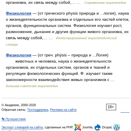
организма, их связь между собой,… …
Современная энциклопедия
Физиология
— (от греческого physis природа и ...логия), наука
о жизнедеятельности организма и отдельных его частей клеток,
органов, функциональных систем. Физиология изучает рост,
размножение, дыхание и другие функции живого организма, их
связь между собой,… …
Иллюстрированный энциклопедический
словарь
Физиология
— (от греч. phýsis – природа и ...Логия)
животных и человека, наука о жизнедеятельности
организмов, их отдельных систем, органов и тканей и
регуляции физиологических функций. Ф. изучает также
закономерности взаимодействия живых организмов с …
Большая советская энциклопедия
© Академик, 2000-2026
18+
Обратная связь:
Техподдержка
,
Реклама на сайте
👣 Путешествия
Экспорт словарей на сайты
, сделанные на PHP,
Joomla,
Drupal,